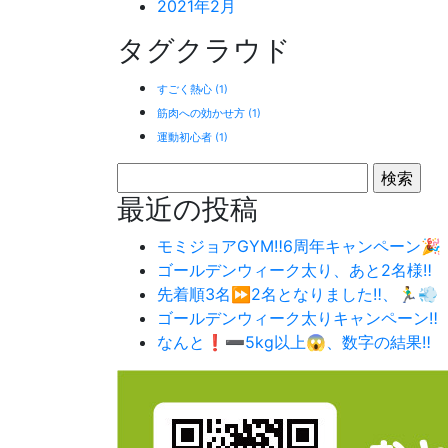
2021年2月
タグクラウド
すごく熱心
(1)
筋肉への効かせ方
(1)
運動初心者
(1)
検
索:
最近の投稿
モミジョアGYM‼️6周年キャンペーン🎉
ゴールデンウィーク太り、あと2名様‼️
先着順3名⏩2名となりました‼️、🏃‍♂️💨
ゴールデンウィーク太りキャンペーン‼️
なんと❗️➖5kg以上😱、数字の結果‼️