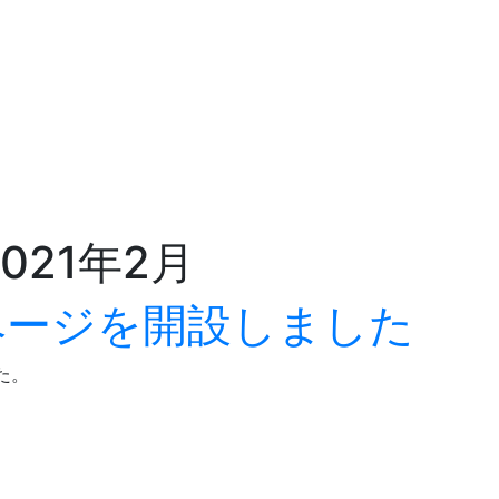
コン
料
ト
セプ
金
ー
ト
ー
2021年2月
ページを開設しました
た。