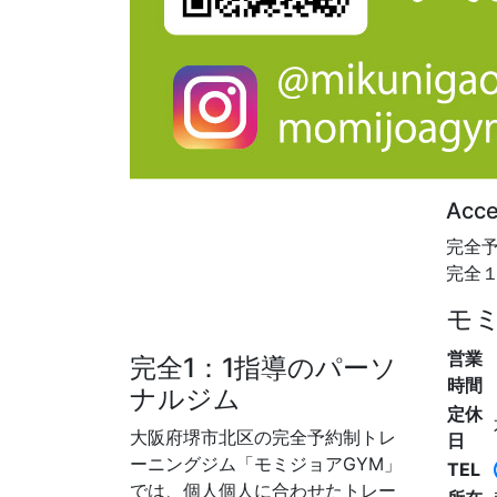
Acc
完全
完全
モミ
営業
完全1：1指導のパーソ
時間
ナルジム
定休
大阪府堺市北区の完全予約制トレ
日
ーニングジム「モミジョアGYM」
TEL
では、個人個人に合わせたトレー