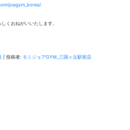
momijoagym_korea/
ろしくおねがいいたします。
日
|
投稿者:
モミジョアGYM_三国ヶ丘駅前店