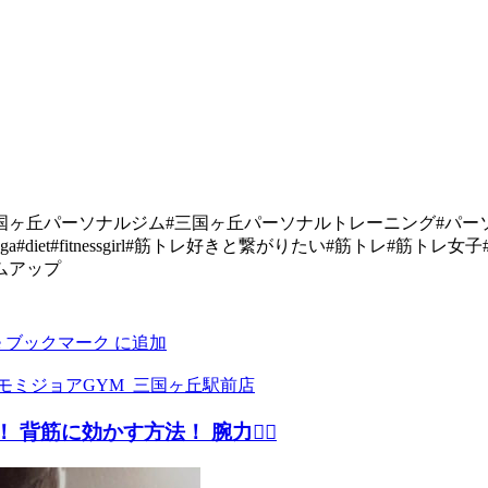
国ヶ丘パーソナルジム
#
三国ヶ丘パーソナルトレーニング
#
パ
ga#diet#fitnessgirl#
筋トレ好きと繋がりたい
#
筋トレ
#
筋トレ女子
ムアップ
モミジョアGYM_三国ヶ丘駅前店
筋に効かす方法！ 腕力🙅‍♀️