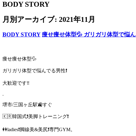
BODY STORY
月別アーカイブ:
2021年11月
BODY STORY
痩せ痩せ体型💦 ガリガリ体型で悩んで
痩せ痩せ体型
💦
ガリガリ体型で悩んでる男性
❗️
大歓迎です
‼️
.
堺市
/
三国ヶ丘駅
🚉
すぐ
🇰🇷
韓国式
❗️
美脚トレーニング
❗️
👭
ladies
❗️
脚線美
&
美尻
❗️
専門
GYM
。