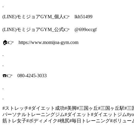
.
(LINE)
モミジョア
GYM_
個人
👉
lkh51499
(LINE)
モミジョア
GYM_
公式
👉
@699occgf
🏠👉
https://www.momijoa-gym.com
.
.
☎️👉
080-4245-3033
.
.
#
ストレッチ
#
ダイエット成功
#
美脚
#
三国ヶ丘
#
三国ヶ丘駅
#
三
パーソナルトレーニングジム
#
ダイエット
#
ダイエットジム
#yo
筋トレ女子
#
ボディメイク
#
桃尻
#
毎日トレーニング
#ボリュー