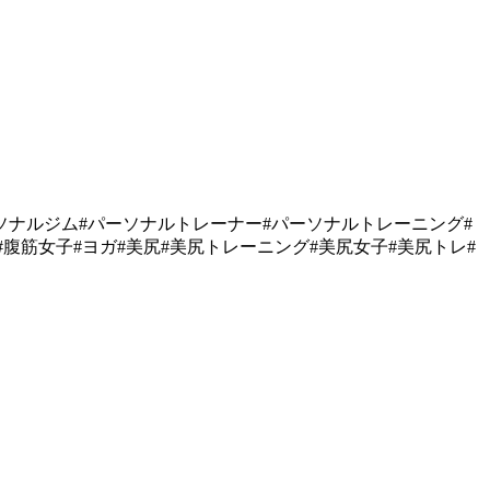
ーソナルジム
#
パーソナルトレーナー
#
パーソナルトレーニング
#
#
腹筋女子
#
ヨガ
#
美尻
#
美尻トレーニング
#
美尻女子
#
美尻トレ
#