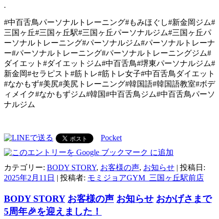
.
#中百舌鳥パーソナルトレーニング#もみほぐし#新金岡ジム#
三国ヶ丘#三国ヶ丘駅#三国ヶ丘パーソナルジム#三国ヶ丘パ
ーソナルトレーニング#パーソナルジム#パーソナルトレーナ
ー#パーソナルトレーニング#パーソナルトレーニングジム#
ダイエット#ダイエットジム#中百舌鳥#堺東パーソナルジム#
新金岡#セラピスト#筋トレ#筋トレ女子#中百舌鳥ダイエット
#なかもず#美尻#美尻トレーニング#韓国語#韓国語教室#ボデ
ィメイク#なかもずジム#韓国#中百舌鳥ジム#中百舌鳥パーソ
ナルジム
Pocket
カテゴリー:
BODY STORY
,
お客様の声
,
お知らせ
| 投稿日:
2025年2月11日
|
投稿者:
モミジョアGYM_三国ヶ丘駅前店
BODY STORY
お客様の声
お知らせ
おかげさまで
5周年🎉を迎えました！