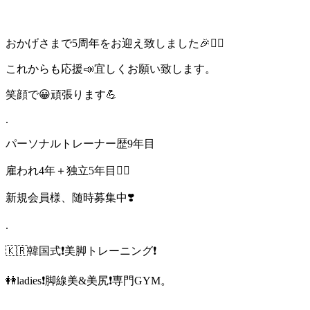
おかげさまで5周年をお迎え致しました🎉🙇‍♂️
これからも応援📣宜しくお願い致します。
笑顔で😀頑張ります💪
.
パーソナルトレーナー歴9年目
雇われ4年＋独立5年目🙇‍♂️
新規会員様、随時募集中❣️
.
🇰🇷韓国式❗️美脚トレーニング❗️
👭ladies❗️脚線美&美尻❗️専門GYM。
.