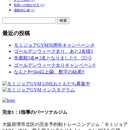
筋肉への効かせ方
(1)
運動初心者
(1)
検
索:
最近の投稿
モミジョアGYM‼️6周年キャンペーン🎉
ゴールデンウィーク太り、あと2名様‼️
先着順3名⏩2名となりました‼️、🏃‍♂️💨
ゴールデンウィーク太りキャンペーン‼️
なんと❗️➖5kg以上😱、数字の結果‼️
完全1：1指導のパーソナルジム
大阪府堺市北区の完全予約制トレーニングジム「モミジョア