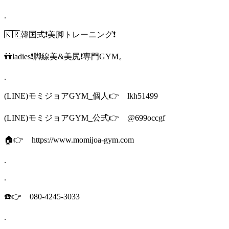
.
🇰🇷韓国式❗️美脚トレーニング❗️
👭ladies❗️脚線美&美尻❗️専門GYM。
.
(LINE)モミジョアGYM_個人👉 lkh51499
(LINE)モミジョアGYM_公式👉 @699occgf
🏠👉 https://www.momijoa-gym.com
.
.
☎️👉 080-4245-3033
.