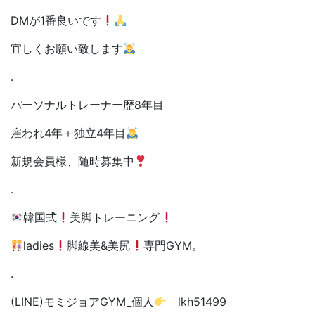
DMが1番良いです
宜しくお願い致します
.
パーソナルトレーナー歴8年目
雇われ4年＋独立4年目
新規会員様、随時募集中
.
韓国式
美脚トレーニング
ladies
脚線美&美尻
専門GYM。
.
(LINE)モミジョアGYM_個人
lkh51499