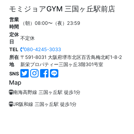
モミジョアGYM 三国ヶ丘駅前店
営業
（朝）08:00〜（夜）23:59
時間
定休
不定休
日
TEL
080-4245-3033
所在
〒591-8031 大阪府堺市北区百舌鳥梅北町1-8-2
地
新栄プロパティー三国ヶ丘3階301号室
SNS
Map
南海高野線 三国ヶ丘駅 徒歩1分
JR阪和線 三国ヶ丘駅 徒歩1分