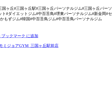
国ヶ丘#三国ヶ丘駅#三国ヶ丘パーソナルジム#三国ヶ丘パーソ
ト#ダイエットジム#中百舌鳥#堺東パーソナルジム#新金岡#
なかもずジム#韓国#中百舌鳥ジム#中百舌鳥パーソナルジム
モミジョアGYM_三国ヶ丘駅前店