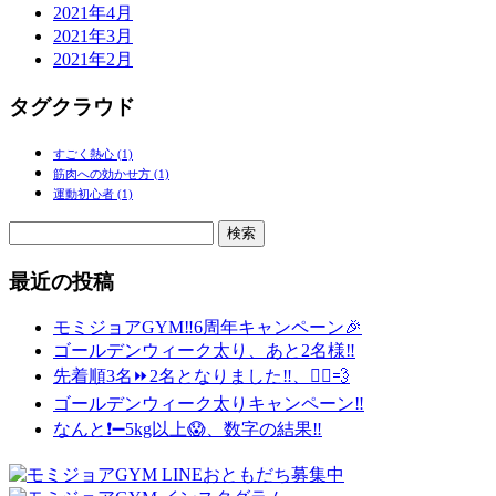
2021年4月
2021年3月
2021年2月
タグクラウド
すごく熱心
(1)
筋肉への効かせ方
(1)
運動初心者
(1)
検
索:
最近の投稿
モミジョアGYM‼️6周年キャンペーン🎉
ゴールデンウィーク太り、あと2名様‼️
先着順3名⏩2名となりました‼️、🏃‍♂️💨
ゴールデンウィーク太りキャンペーン‼️
なんと❗️➖5kg以上😱、数字の結果‼️