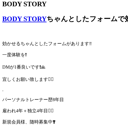
BODY STORY
BODY STORY
ちゃんとしたフォームで効
効かせるちゃんとしたフォームがあります‼️
一度体験を❗️
DMが1番良いです❗️🙏
宜しくお願い致します🙇‍♂️
.
パーソナルトレーナー歴8年目
雇われ4年＋独立4年目🙇‍♂️
新規会員様、随時募集中❣️