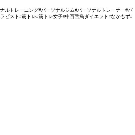
ナルトレーニング#パーソナルジム#パーソナルトレーナー#パ
セラピスト#筋トレ#筋トレ女子#中百舌鳥ダイエット#なかもず#