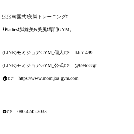
.
🇰🇷韓国式❗️美脚トレーニング❗️
👭ladies❗️脚線美&美尻❗️専門GYM。
.
(LINE)モミジョアGYM_個人👉 lkh51499
(LINE)モミジョアGYM_公式👉 @699occgf
🏠👉 https://www.momijoa-gym.com
.
.
☎️👉 080-4245-3033
.
.