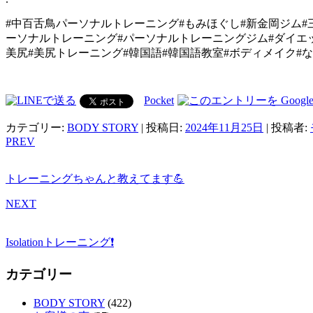
#中百舌鳥パーソナルトレーニング#もみほぐし#新金岡ジム#三
ーソナルトレーニング#パーソナルトレーニングジム#ダイエッ
美尻#美尻トレーニング#韓国語#韓国語教室#ボディメイク#
Pocket
カテゴリー:
BODY STORY
| 投稿日:
2024年11月25日
|
投稿者:
PREV
トレーニングちゃんと教えてます💪
NEXT
Isolationトレーニング❗️
カテゴリー
BODY STORY
(422)