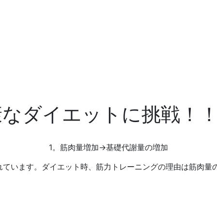
コン
料
ト
セプ
金
ー
ト
ー
康なダイエットに挑戦！
1。
筋肉量増加
→
基礎代謝量の増加
れています。ダイエット時、筋力トレーニングの理由は筋肉量