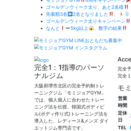
モミジョアGYM
6周年キャンペーン
ゴールデンウィーク太り、あと2名様
先着順3名
2名となりました
、
ゴールデンウィーク太りキャンペーン
なんと
5kg以上
、数字の結果
Acc
完全1：1指導のパーソ
完全
ナルジム
完全
大阪府堺市北区の完全予約制トレ
モミ
ーニングジム「モミジョアGYM」
営業
では、個人個人に合わせたトレー
時間
ニング法を伝授。韓国式ボディビ
定休
ル(ボディ作り式)トレーニング法を
日
導入した、レディース&メンズ ダイ
TEL
エットジム専門店です。