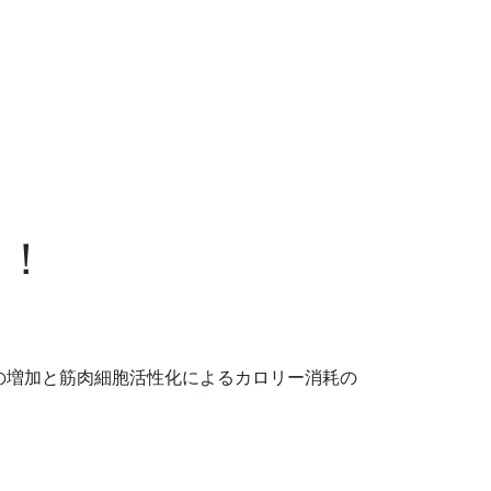
レ
店
BODY
お客
お
ナ
舗
STORY
様の
問
案
声
合
内
せ
！！
の増加と筋肉細胞活性化によるカロリー消耗の